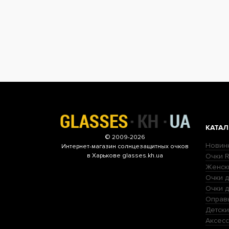
КАТАЛ
© 2009-2026
Новин
Интернет-магазин
солнцезащитных очков
Очки R
в Харькове glasses.kh.ua
Женск
Очки д
Очки 
Оправ
Детски
Аксесс