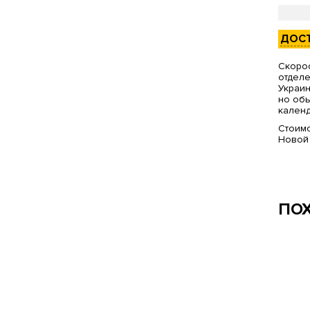
ДОС
Скорос
отделе
Украин
но обы
календ
Стоимо
Новой
ПО