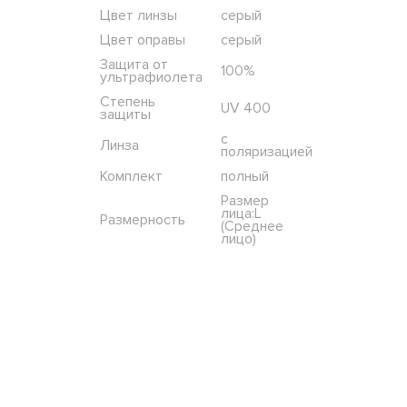
Цвет линзы
серый
Цвет оправы
серый
Защита от
100%
ультрафиолета
Степень
UV 400
защиты
с
Линза
поляризацией
Комплект
полный
Размер
лица:L
Размерность
(Среднее
лицо)