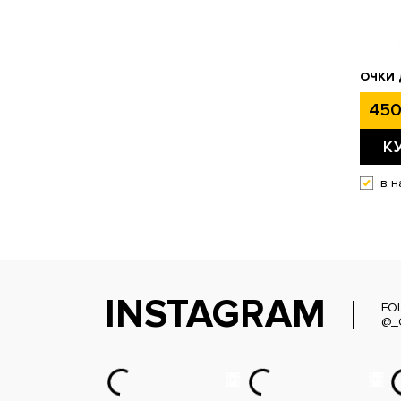
ОЧКИ 
450
К
в н
INSTAGRAM
FO
@_