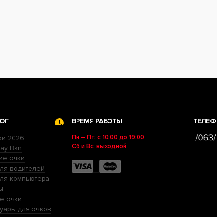
ОГ
ВРЕМЯ РАБОТЫ
ТЕЛЕФ
Пн – Пт: с 10:00 до 19:00
ки 2026
Сб и Вс: выходной
ay Ban
ие очки
ля водителей
для компьютера
ы
е очки
уары для очков