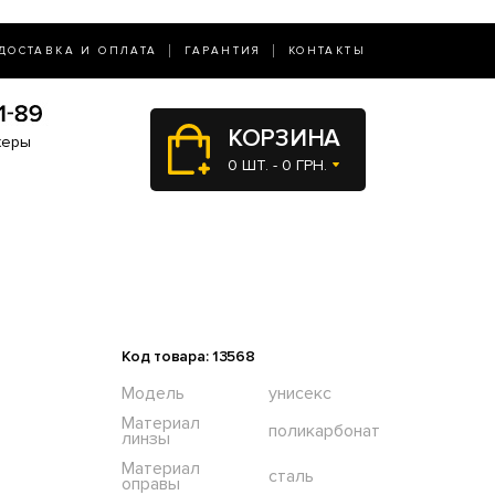
ДОСТАВКА И ОПЛАТА
ГАРАНТИЯ
КОНТАКТЫ
КОРЗИНА
жеры
0 ШТ. - 0 ГРН.
Код товара: 13568
Модель
унисекс
Материал
поликарбонат
линзы
Материал
сталь
оправы