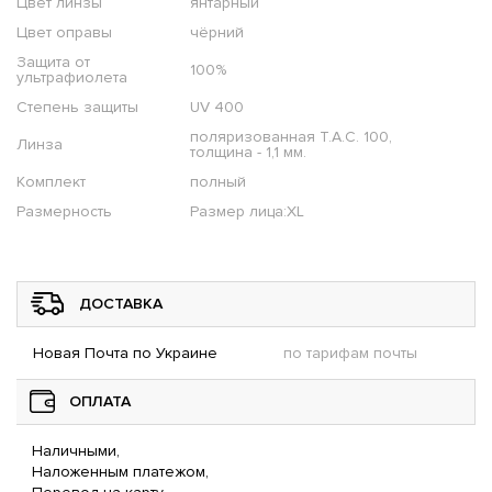
Цвет линзы
янтарный
Цвет оправы
чёрний
Защита от
100%
ультрафиолета
Степень защиты
UV 400
поляризованная T.A.C. 100,
Линза
толщина - 1,1 мм.
Комплект
полный
Размерность
Размер лица:XL
ДОСТАВКА
Новая Почта по Украине
по тарифам почты
ОПЛАТА
Наличными,
Наложенным платежом,