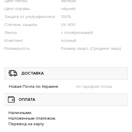
Цвет линзы
желтый
Цвет оправы
чёрний
Защита от ультрафиолета
100%
Степень защиты
UV 400
Линза
с поляризацией
Комплект
полный
Размерность
Размер лица:L (Среднее лицо)
ДОСТАВКА
Новая Почта по Украине
по тарифам почты
ОПЛАТА
Наличными,
Наложенным платежом,
Перевод на карту