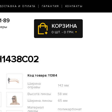
ДОСТАВКА И ОПЛАТА
ГАРАНТИЯ
КОНТАКТЫ
КОРЗИНА
жеры
0 ШТ. - 0 ГРН.
1438C02
Код товара: 11384
Ширина
143 мм
оправы
Высота линзы
58 мм
Ширина линзы
65 мм
Материал
поликарбонат
линзы