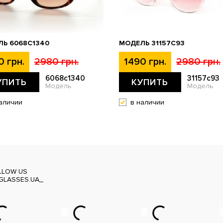
Ь 6068C1340
МОДЕЛЬ 31157С93
0 грн.
2980 грн.
1490 грн.
2980 грн.
6068c1340
31157с93
УПИТЬ
КУПИТЬ
Модель
Модель
аличии
в наличии
LLOW US
GLASSES.UA_