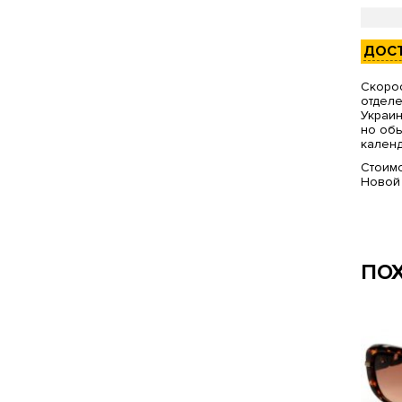
ДОС
Скорос
отделе
Украин
но обы
календ
Стоимо
Новой
ПО