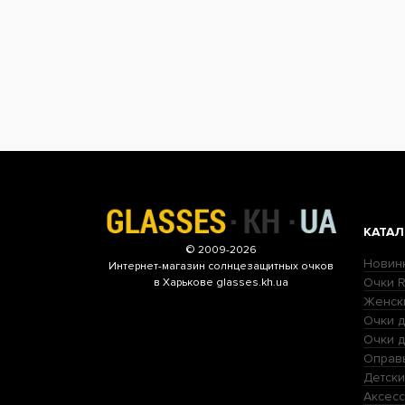
КАТАЛ
© 2009-2026
Новин
Интернет-магазин
солнцезащитных очков
Очки R
в Харькове glasses.kh.ua
Женск
Очки д
Очки 
Оправ
Детски
Аксесс