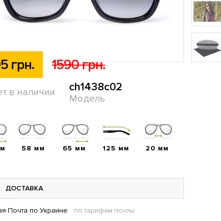
5 грн.
1590 грн.
ch1438c02
ет в наличии
Модель
мм
58 мм
65 мм
125 мм
20 мм
ДОСТАВКА
я Почта по Украине
по тарифам почты