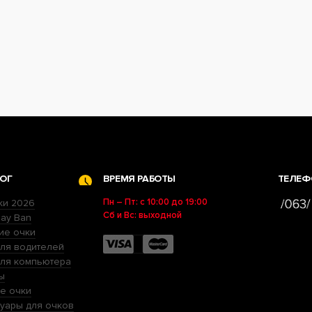
ОГ
ВРЕМЯ РАБОТЫ
ТЕЛЕФ
Пн – Пт: с 10:00 до 19:00
ки 2026
Сб и Вс: выходной
ay Ban
ие очки
ля водителей
для компьютера
ы
е очки
уары для очков