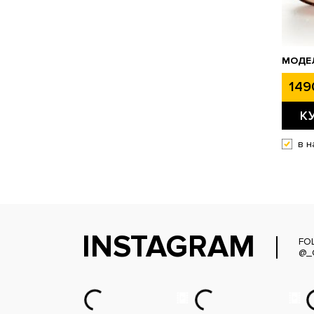
МОДЕЛ
149
К
в н
INSTAGRAM
FO
@_