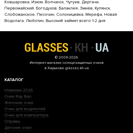
Ковшаровка, Изюм, Волчанск, Чугуев, Дергачи,
Первомайский, Богодухов, Балаклея, Змиёв, Купянск,
Слобожанское, Песочин, Солоницевка, Мерефа, Новая
Водолага, Люботин, Высокий займет всего 1-2 дня.
© 2009-2026
Интернет-магазин
солнцезащитных очков
в Харькове glasses.kh.ua
КАТАЛОГ
Новинки 2026
Очки Ray Ban
Женские очки
Очки для водителей
Очки для компьютера
Оправы
Детские очки