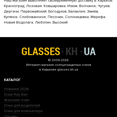
Наш магазин выволняет своевременную доставку в Харьков,
Красноград, Лозовая, Ковшаровка, Изюм, Волчанск, Чугуев,
Дергачи, Первомайский, Богодухов, Балаклея, Змиёв,
Купянск, Слобожанское, Песочин, Солоницевка, Мерефа,
Новая Водолага, Люботин, Высокий
© 2009-2026
Интернет-магазин
солнцезащитных очков
в Харькове glasses.kh.ua
КАТАЛОГ
Новинки 2026
Очки Ray Ban
Женские очки
Очки для водителей
Очки для компьютера
Оправы