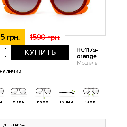
5 грн.
1590 грн.
ff0117s-
КУПИТЬ
orange
Модель
 наличии
м
57мм
65мм
130мм
13мм
ДОСТАВКА