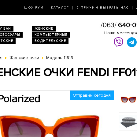
ШОУ-РУМ
КАТАЛОГ
9 ПРИЧИН ВЫБРАТЬ НАС
Y BAN
ЖЕНСКИЕ
Наши мессенд
КСЕССУАРЫ
КОМПЬЮТЕРНЫЕ
ЕТСКИЕ
ВОДИТЕЛЬСКИЕ
ая
Женские очки
Модель 11813
НСКИЕ ОЧКИ FENDI FF0
Отправим сегодня