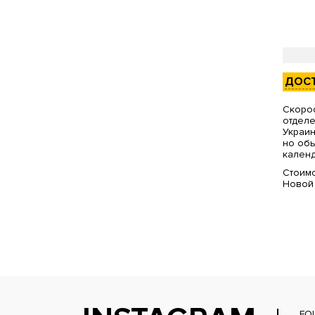
ДОС
Скорос
отделе
Украин
но обы
календ
Стоимо
Новой
FO