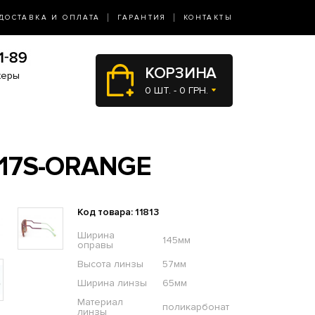
ДОСТАВКА И ОПЛАТА
ГАРАНТИЯ
КОНТАКТЫ
КОРЗИНА
жеры
0 ШТ. - 0 ГРН.
117S-ORANGE
Код товара: 11813
Ширина
145мм
оправы
Высота линзы
57мм
Ширина линзы
65мм
Материал
поликарбонат
линзы