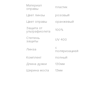
Материал
пластик
оправы
Цвет линзы
розовый
Цвет оправы
оранжевый
Защита от
100%
ультрафиолета
Степень
UV 400
защиты
с
Линза
поляризацией
Комплект
полный
Длина дужки
130мм
Ширина моста
13мм