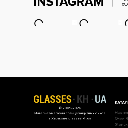
INSTAGRAM
@_
КАТАЛ
© 2009-2026
Новин
Интернет-магазин
солнцезащитных очков
Очки R
в Харькове glasses.kh.ua
Женск