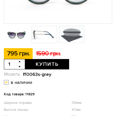
795 грн.
1590 грн.
КУПИТЬ
ff0063s-grey
Модель
в наличии
Код товара: 11829
Ширина оправы
138мм
Высота линзы
47мм