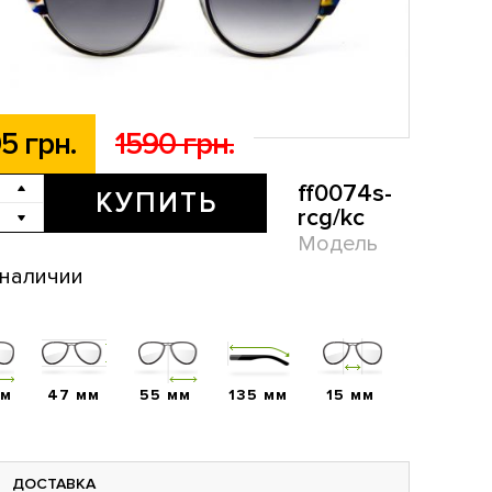
5 грн.
1590 грн.
ff0074s-
КУПИТЬ
rcg/kc
Модель
 наличии
мм
47 мм
55 мм
135 мм
15 мм
ДОСТАВКА