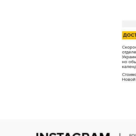
ДОС
Скорос
отделе
Украин
но обы
календ
Стоимо
Новой
FO