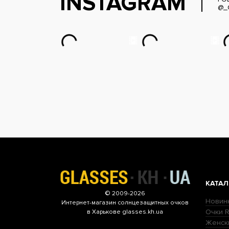
INSTAGRAM
@_
КАТАЛ
© 2009-2026
Новин
Интернет-магазин
солнцезащитных очков
Очки R
в Харькове glasses.kh.ua
Женск