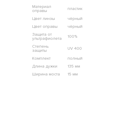
Материал
пластик
оправы
Цвет линзы
чёрный
Цвет оправы
чёрный
Защита от
100%
ультрафиолета
Степень
UV 400
защиты
Комплект
полный
Длина дужки
135 мм
Ширина моста
15 мм