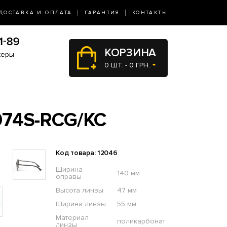
ДОСТАВКА И ОПЛАТА
ГАРАНТИЯ
КОНТАКТЫ
КОРЗИНА
жеры
0 ШТ. - 0 ГРН.
74S-RCG/KC
Код товара: 12046
Ширина
140 мм
оправы
Высота линзы
47 мм
Ширина линзы
55 мм
Материал
поликарбонат
линзы