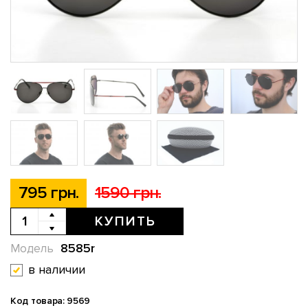
795 грн.
1590 грн.
КУПИТЬ
8585r
Модель
в наличии
Код товара: 9569