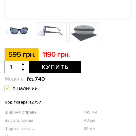
595 грн.
1190 грн.
КУПИТЬ
fcu740
Модель
в наличии
Код товара: 12757
Ширина оправы
145 мм
Высота линзы
43 мм
Ширина линзы
55 мм