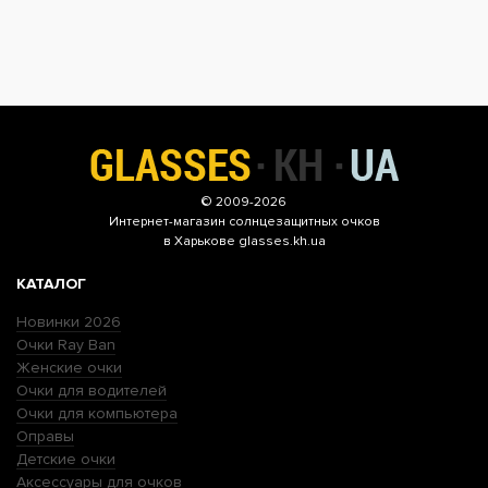
© 2009-2026
Интернет-магазин
солнцезащитных очков
в Харькове glasses.kh.ua
КАТАЛОГ
Новинки 2026
Очки Ray Ban
Женские очки
Очки для водителей
Очки для компьютера
Оправы
Детские очки
Аксессуары для очков