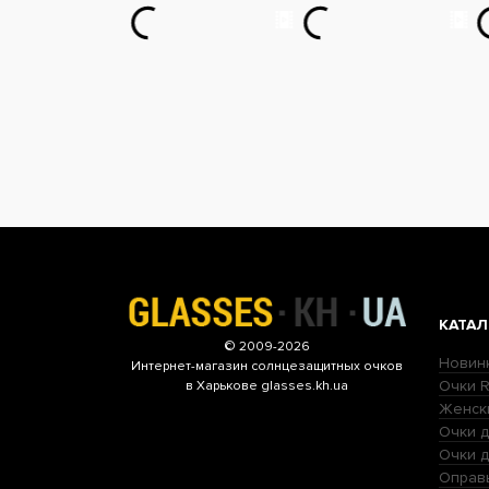
КАТАЛ
© 2009-2026
Новин
Интернет-магазин
солнцезащитных очков
Очки R
в Харькове glasses.kh.ua
Женск
Очки д
Очки 
Оправ