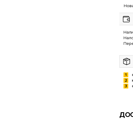
Нова
Нали
Нал
Пере
ДОС