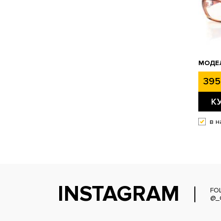
МОДЕ
395
К
в н
INSTAGRAM
FO
@_