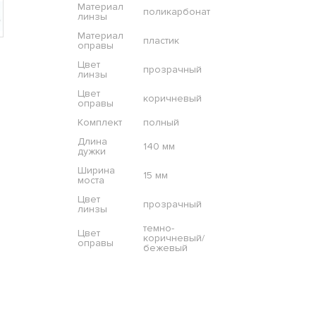
Материал
поликарбонат
линзы
Материал
пластик
оправы
Цвет
прозрачный
линзы
Цвет
коричневый
оправы
Комплект
полный
Длина
140 мм
дужки
Ширина
15 мм
моста
Цвет
прозрачный
линзы
темно-
Цвет
коричневый/
оправы
бежевый