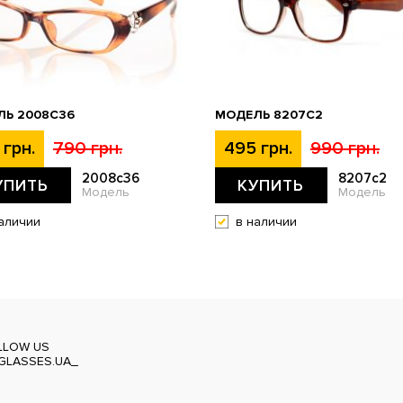
ЛЬ 2008C36
МОДЕЛЬ 8207C2
 грн.
790 грн.
495 грн.
990 грн.
2008c36
8207c2
УПИТЬ
КУПИТЬ
Модель
Модель
аличии
в наличии
LLOW US
GLASSES.UA_