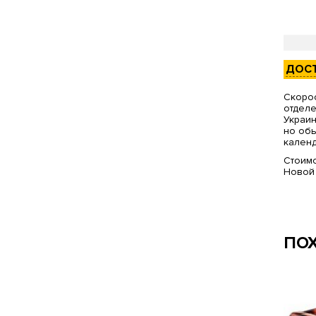
ДОС
Скорос
отделе
Украин
но обы
календ
Стоимо
Новой
ПО