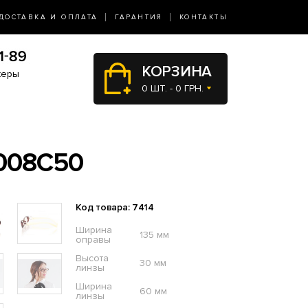
ДОСТАВКА И ОПЛАТА
ГАРАНТИЯ
КОНТАКТЫ
КОРЗИНА
жеры
0 ШТ. - 0 ГРН.
008С50
Код товара: 7414
Ширина
135 мм
оправы
Высота
30 мм
линзы
Ширина
60 мм
линзы