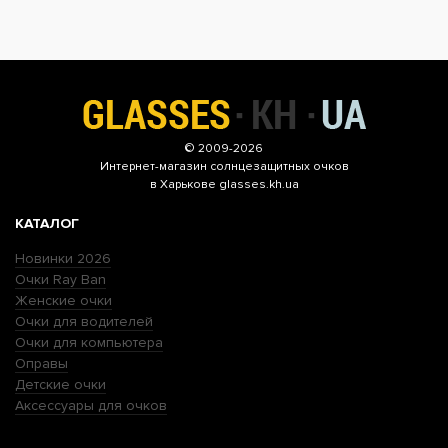
© 2009-2026
Интернет-магазин
солнцезащитных очков
в Харькове glasses.kh.ua
КАТАЛОГ
Новинки 2026
Очки Ray Ban
Женские очки
Очки для водителей
Очки для компьютера
Оправы
Детские очки
Аксессуары для очков