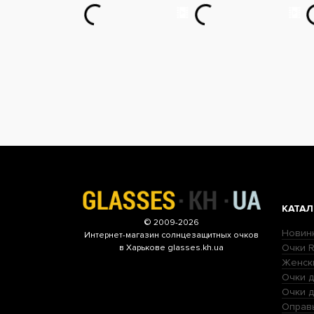
КАТАЛ
© 2009-2026
Новин
Интернет-магазин
солнцезащитных очков
Очки R
в Харькове glasses.kh.ua
Женск
Очки д
Очки 
Оправ