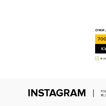
ОЧКИ 
700
К
в н
INSTAGRAM
FO
@_