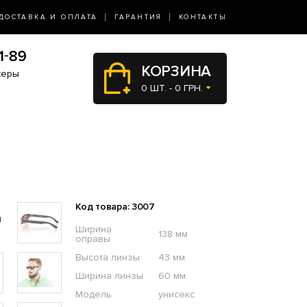
ДОСТАВКА И ОПЛАТА
ГАРАНТИЯ
КОНТАКТЫ
КОРЗИНА
жеры
0 ШТ. - 0 ГРН.
Код товара: 3007
Ширина
138 мм
оправы
Высота линзы
43 мм
Ширина линзы
60 мм
Модель
унисекс