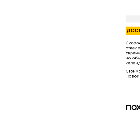
ДОС
Скорос
отделе
Украин
но обы
календ
Стоимо
Новой
ПО