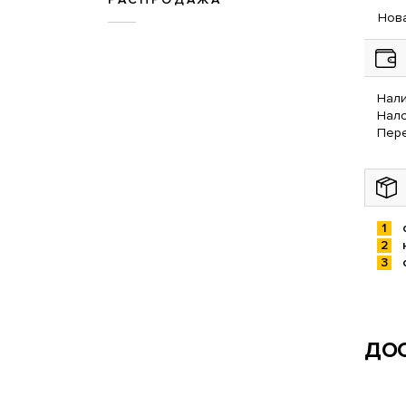
Нова
Нали
Нал
Пере
ДОС