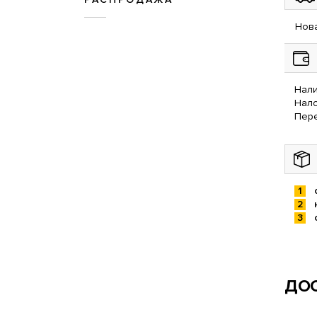
Нова
Нали
Нал
Пере
ДОС