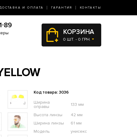
ДОСТАВКА И ОПЛАТА
ГАРАНТИЯ
КОНТАКТЫ
КОРЗИНА
жеры
0 ШТ. - 0 ГРН.
YELLOW
Код товара: 3036
Ширина
133 мм
оправы
Высота линзы
42 мм
Ширина линзы
61 мм
Модель
унисекс