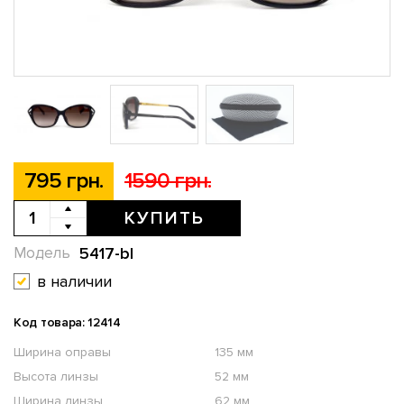
795 грн.
1590 грн.
КУПИТЬ
5417-bl
Модель
в наличии
Код товара: 12414
Ширина оправы
135 мм
Высота линзы
52 мм
Ширина линзы
62 мм