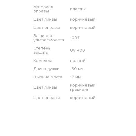
Материал
пластик
оправы
Цвет линзы
коричневый
Цвет оправы
коричневый
Защита от
100%
ультрафиолета
Степень
UV 400
защиты
Комплект
полный
Длина дужки
130 мм
Ширина моста
17 мм
коричневый
Цвет линзы
градиент
Цвет оправы
коричневый