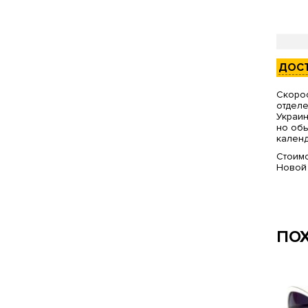
ДОС
Скорос
отделе
Украин
но обы
календ
Стоимо
Новой
ПО