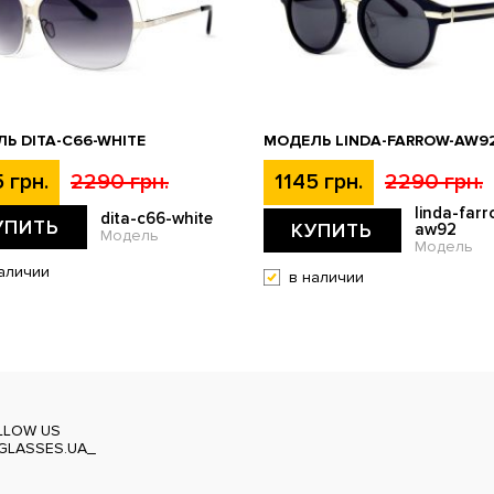
Ь DITA-C66-WHITE
МОДЕЛЬ LINDA-FARROW-AW9
 грн.
2290 грн.
1145 грн.
2290 грн.
linda-farr
dita-c66-white
УПИТЬ
КУПИТЬ
aw92
Модель
Модель
аличии
в наличии
LLOW US
GLASSES.UA_