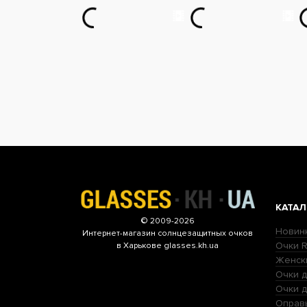
КАТАЛ
© 2009-2026
Новин
Интернет-магазин
солнцезащитных очков
Очки R
в Харькове glasses.kh.ua
Женск
Очки д
Очки 
Оправ