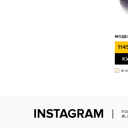
МОДЕЛ
1145
К
в н
INSTAGRAM
FO
@_