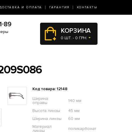
ДОСТАВКА И ОПЛАТА
ГАРАНТИЯ
КОНТАКТЫ
КОРЗИНА
жеры
0 ШТ. - 0 ГРН.
209S086
Код товара: 12148
Ширина
140 мм
оправы
Высота линзы
45 мм
Ширина линзы
60 мм
Материал
поликарбонат
линзы