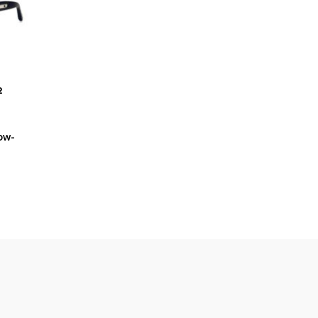
2
ow-