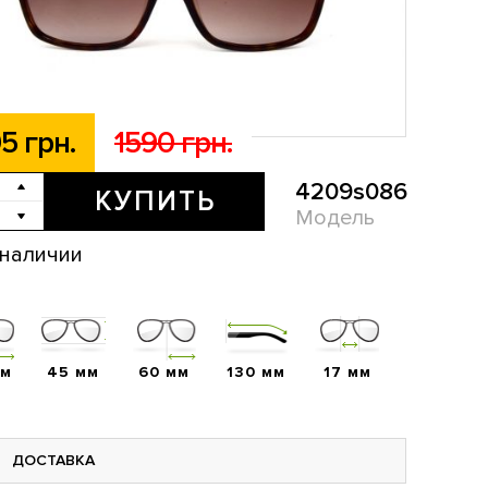
5 грн.
1590 грн.
4209s086
КУПИТЬ
Модель
 наличии
мм
45 мм
60 мм
130 мм
17 мм
ДОСТАВКА