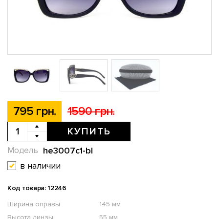
795 грн.
1590 грн.
КУПИТЬ
he3007c1-bl
Модель
в наличии
Код товара: 12246
Ширина оправы
145 мм
Высота линзы
55 мм