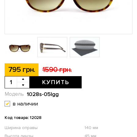
795 грн.
1590 грн.
КУПИТЬ
1028s-05lgg
Модель
в наличии
Код товара: 12028
Ширина оправы
140 мм
Высота линзы
45 мм