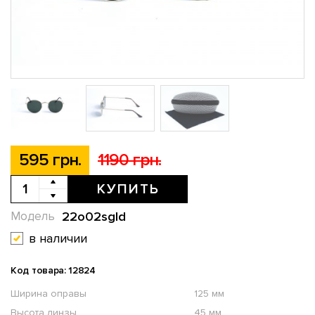
595 грн.
1190 грн.
КУПИТЬ
22o02sgld
Модель
в наличии
Код товара: 12824
Ширина оправы
125 мм
Высота линзы
45 мм